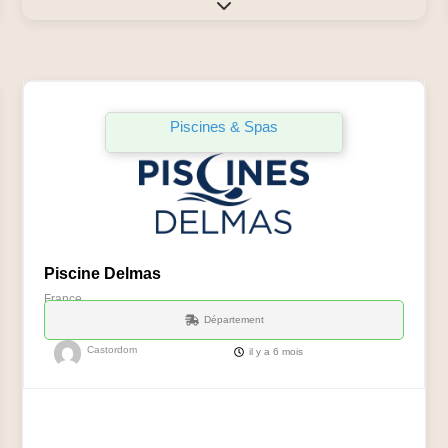
Expand sub-categories
vorite
Favo
Piscines & Spas
Piscine Delmas
France
Département
Castordom
il y a 6 mois