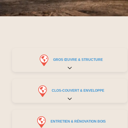
GROS ŒUVRE & STRUCTURE
Expand sub-categories
CLOS-COUVERT & ENVELOPPE
Expand sub-categories
ENTRETIEN & RÉNOVATION BOIS