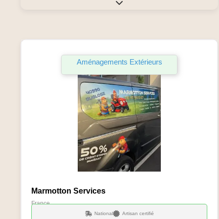
Expand sub-categories
Fa
Aménagements Extérieurs
Marmotton Services
France
National
Artisan certifié