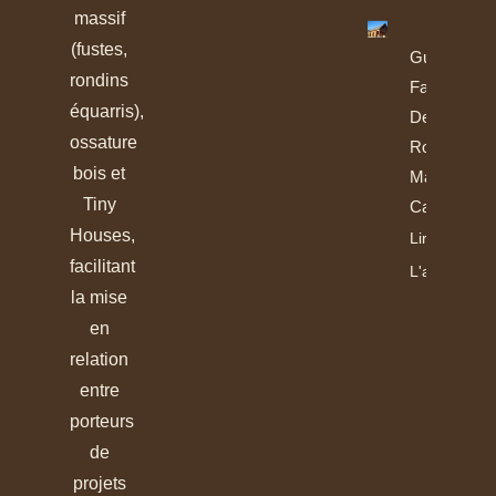
massif
(fustes,
Guide De
rondins
Fabrication
équarris),
Des
ossature
Rondins Et
bois et
Madriers
Tiny
Calibrés
Houses,
Lire
facilitant
L'article
la mise
en
relation
entre
porteurs
de
projets