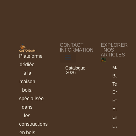
CONTACT
EXPLORER
INFORMATION
NOS
ARTICLES
Plateforme
dédiée
Maisons
Catalogue
2026
à la
Bois :
maison
Tendances
bois,
En France
spécialisée
Et En
dans
Europe
les
Lire
constructions
L'article
en bois