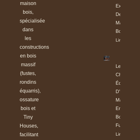
maison
Exceptionne
bois,
Des
spécialisée
Maisons E
dans
Bois Fuste
les
Lire L'article
constructions
en bois
massif
Le
(fustes,
Choix
rondins
Éclairé
équarris),
D’une
ossature
Maison
bois et
En
Bois
Tiny
Fuste
Houses,
Lire
facilitant