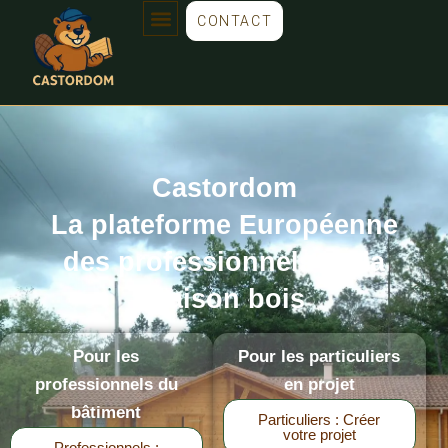
CONTACT
Castordom
La plateforme Européenne
des professionnels de la
maison bois
Pour les
Pour les particuliers
professionnels du
en projet
bâtiment
Particuliers : Créer
votre projet
Professionnels :