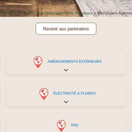
ueil
»
Second Œuvre & Aménagements Intérieurs
»
Menuisiers Agenc
Revenir aux partenaires
AMÉNAGEMENTS EXTÉRIEURS
Expand sub-categories
ÉLECTRICITÉ & FLUIDES
Expand sub-categories
VRD