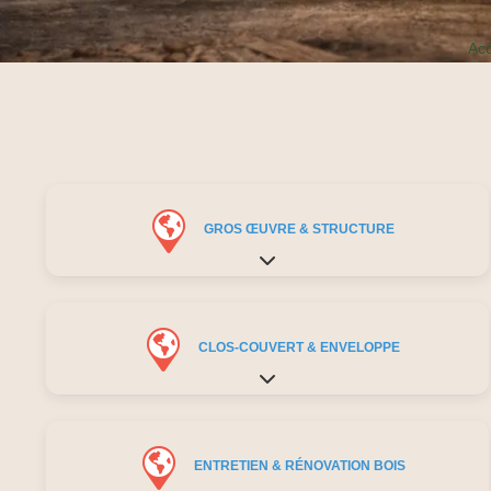
Acc
GROS ŒUVRE & STRUCTURE
Expand sub-categories
CLOS-COUVERT & ENVELOPPE
Expand sub-categories
ENTRETIEN & RÉNOVATION BOIS