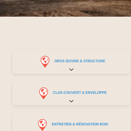
GROS ŒUVRE & STRUCTURE
Expand sub-categories
CLOS-COUVERT & ENVELOPPE
Expand sub-categories
ENTRETIEN & RÉNOVATION BOIS