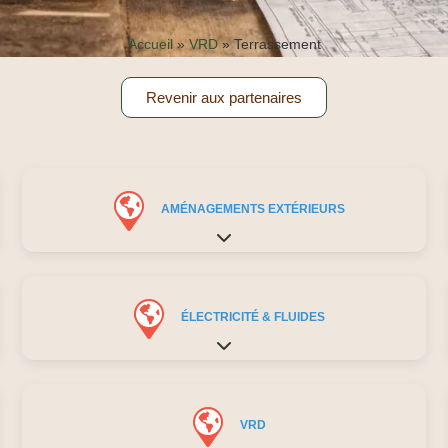
Accueil
»
VRD
»
Terrassement
Revenir aux partenaires
AMÉNAGEMENTS EXTÉRIEURS
Expand sub-categories
ÉLECTRICITÉ & FLUIDES
Expand sub-categories
VRD