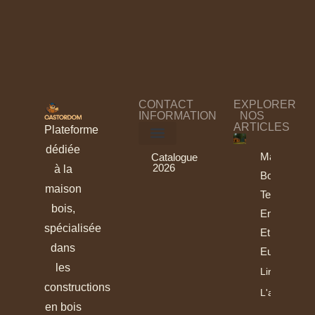
CONTACT
EXPLORER
INFORMATION
NOS
ARTICLES
Plateforme
dédiée
Maisons
Catalogue
2026
à la
Bois :
maison
Tendances
bois,
En France
spécialisée
Et En
dans
Europe
les
Lire
constructions
L'article
en bois