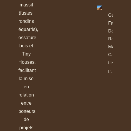
massif
(fustes,
Guide De
rondins
Fabrication
équarris),
Des
ossature
Rondins Et
bois et
Madriers
Tiny
Calibrés
Houses,
Lire
facilitant
L'article
la mise
en
relation
entre
porteurs
de
projets