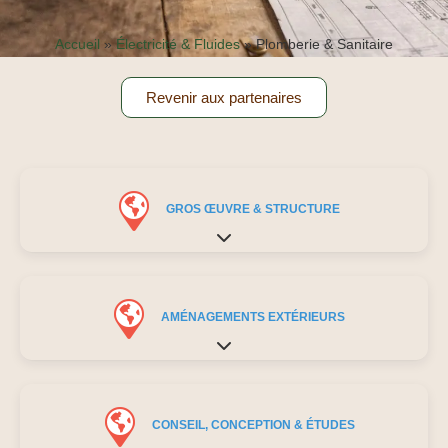
Accueil
»
Électricité & Fluides
»
Plomberie & Sanitaire
Revenir aux partenaires
GROS ŒUVRE & STRUCTURE
Expand sub-categories
AMÉNAGEMENTS EXTÉRIEURS
Expand sub-categories
CONSEIL, CONCEPTION & ÉTUDES