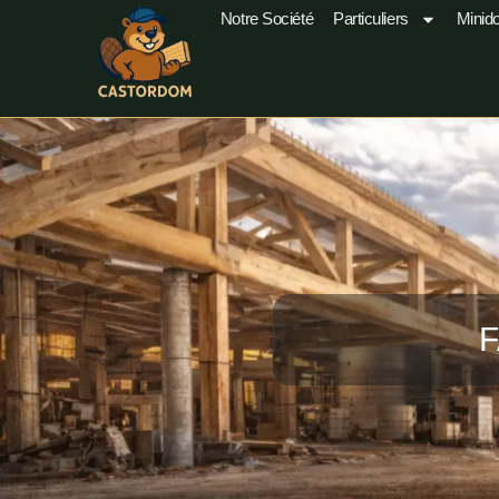
Notre Société
Particuliers
Minid
F