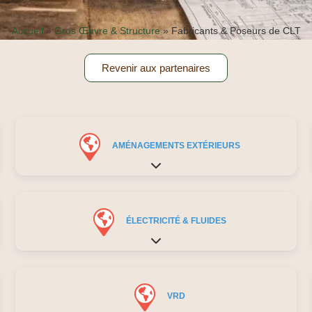
Accueil
»
Gros Œuvre & Structure
»
Fabricants & Poseurs de CLT
Revenir aux partenaires
AMÉNAGEMENTS EXTÉRIEURS
Expand sub-categories
ÉLECTRICITÉ & FLUIDES
Expand sub-categories
VRD