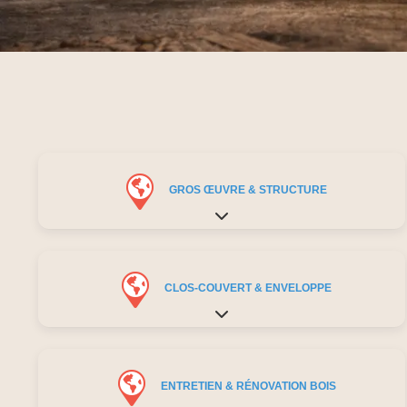
GROS ŒUVRE & STRUCTURE
Expand sub-categories
CLOS-COUVERT & ENVELOPPE
Expand sub-categories
ENTRETIEN & RÉNOVATION BOIS