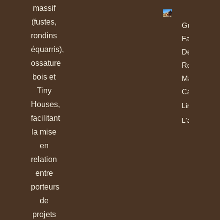
massif
(fustes,
Guide De
rondins
Fabrication
équarris),
Des
ossature
Rondins Et
bois et
Madriers
Tiny
Calibrés
Houses,
Lire
facilitant
L'article
la mise
en
relation
entre
porteurs
de
projets