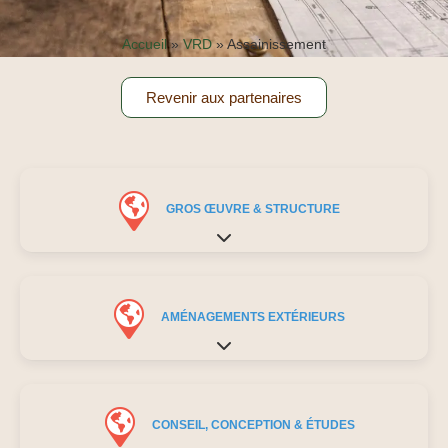
Accueil
»
VRD
»
Assainissement
Revenir aux partenaires
GROS ŒUVRE & STRUCTURE
Expand sub-categories
AMÉNAGEMENTS EXTÉRIEURS
Expand sub-categories
CONSEIL, CONCEPTION & ÉTUDES