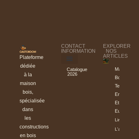
CONTACT
EXPLORER
INFORMATION
NOS
ARTICLES
Plateforme
dédiée
Maisons
Catalogue
2026
à la
Bois :
maison
Tendances
bois,
En France
spécialisée
Et En
dans
Europe
les
Lire
constructions
L'article
en bois