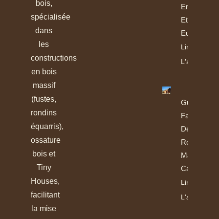
bois,
En France
spécialisée
Et En
dans
Europe
les
Lire
constructions
L'article
en bois
massif
(fustes,
Guide De
rondins
Fabrication
équarris),
Des
ossature
Rondins Et
bois et
Madriers
Tiny
Calibrés
Houses,
Lire
facilitant
L'article
la mise