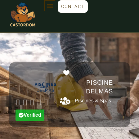
CONTACT
Favorite
PISCINE
DELMAS
Piscines & Spas





Verified