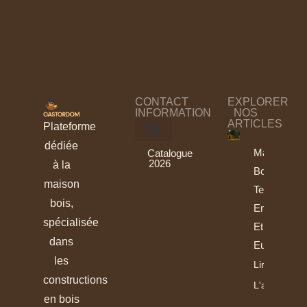
CONTACT
EXPLORER
INFORMATION
NOS
ARTICLES
Plateforme
dédiée
Maisons
Catalogue
2026
à la
Bois :
maison
Tendances
bois,
En France
spécialisée
Et En
dans
Europe
les
Lire
constructions
L'article
en bois