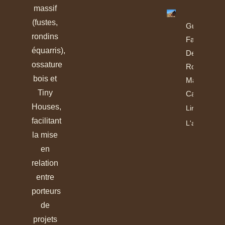
massif
(fustes,
Guide De
rondins
Fabrication
équarris),
Des
ossature
Rondins Et
bois et
Madriers
Tiny
Calibrés
Houses,
Lire
facilitant
L'article
la mise
en
relation
entre
porteurs
de
projets