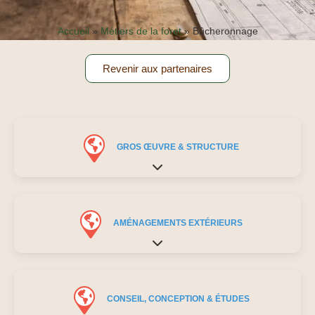
Accueil
»
Métiers de la foret
»
Bûcheronnage
Revenir aux partenaires
GROS ŒUVRE & STRUCTURE
Expand sub-categories
AMÉNAGEMENTS EXTÉRIEURS
Expand sub-categories
CONSEIL, CONCEPTION & ÉTUDES