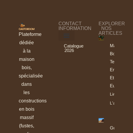
CONTACT
EXPLORER
INFORMATION
NOS
ARTICLES
Plateforme
dédiée
Maisons
Catalogue
2026
à la
Bois :
maison
Tendances
bois,
En France
spécialisée
Et En
dans
Europe
les
Lire
constructions
L'article
en bois
massif
(fustes,
Guide De