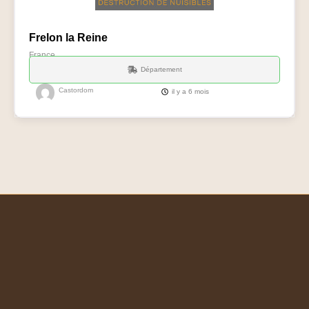
Frelon la Reine
France
Département
Castordom
il y a 6 mois