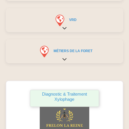
VRD
Expand sub-categories
MÉTIERS DE LA FORET
Expand sub-categories
Favo
Diagnostic & Traitement
Xylophage