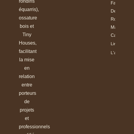
rondins
Fabrication
équarris),
Des
ossature
Rondins Et
bois et
Madriers
Tiny
Calibrés
Houses,
Lire
facilitant
L'article
la mise
en
relation
entre
porteurs
de
projets
et
professionnels