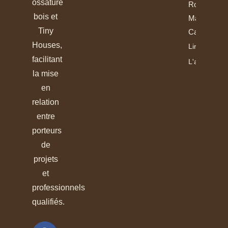
ossature
Rondins Et
bois et
Madriers
Tiny
Calibrés
Houses,
Lire
facilitant
L'article
la mise
en
relation
entre
porteurs
de
projets
et
professionnels
qualifiés.