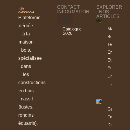
CONTACT
EXPLORER
INFORMATION
NOS
ARTICLES
Plateforme
dédiée
Maisons
Catalogue
2026
à la
Bois :
maison
Tendances
bois,
En France
spécialisée
Et En
dans
Europe
les
Lire
constructions
L'article
en bois
massif
(fustes,
Guide De
rondins
Fabrication
équarris),
Des