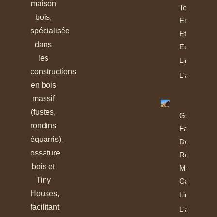
maison
Tendances
bois,
En France
spécialisée
Et En
dans
Europe
les
Lire
constructions
L'article
en bois
massif
(fustes,
Guide De
rondins
Fabrication
équarris),
Des
ossature
Rondins Et
bois et
Madriers
Tiny
Calibrés
Houses,
Lire
facilitant
L'article