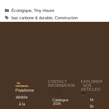
Écologique
,
Tiny House
bas carbone & durable
,
Construction
CONTACT
EXPLORER
INFORMATION
NOS
ARTICLES
Plateforme
dédiée
Maisons
Catalogue
2026
à la
Bois :