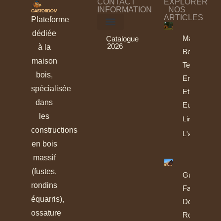
CONTACT
EXPLORER
INFORMATION
NOS
ARTICLES
Plateforme
dédiée
Maisons
Catalogue
2026
à la
Bois :
maison
Tendances
bois,
En France
spécialisée
Et En
dans
Europe
les
Lire
constructions
L'article
en bois
massif
(fustes,
Guide De
rondins
Fabrication
équarris),
Des
ossature
Rondins Et